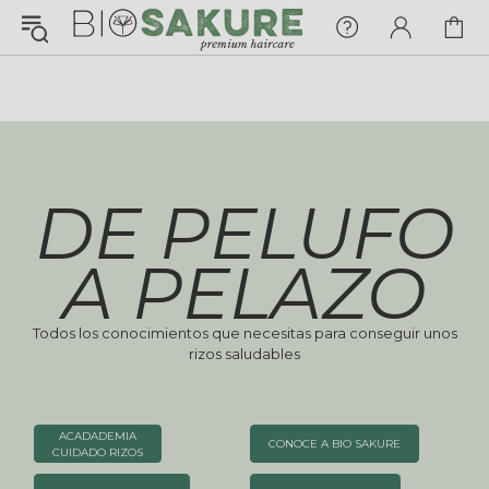
¡Konnichiwa!
¿En qué puedo ayudarte hoy?
Chat with us
DE PELUFO
FAQs
View All
A PELAZO
Todos los conocimientos que necesitas para conseguir unos
Pedidos
rizos saludables
Envío y Seguimiento
ACADADEMIA
CONOCE A BIO SAKURE
CUIDADO RIZOS
Pagos