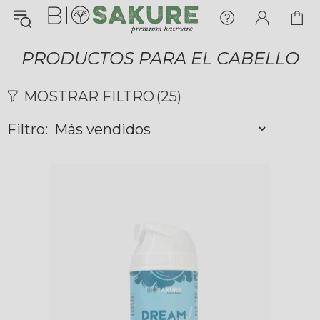
¡Konnichiwa!
¿En qué puedo ayudarte hoy?
PRODUCTOS PARA EL CABELLO
Chat with us
MOSTRAR FILTRO
(25)
Filtro:
FAQs
View All
Pedidos
Envío y Seguimiento
Pagos