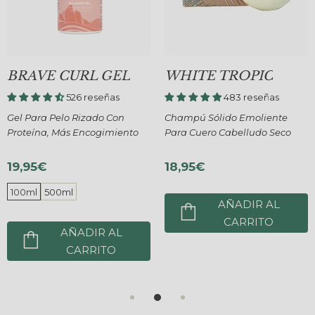
BRAVE CURL GEL
WHITE TROPIC
526 reseñas
483 reseñas
Gel Para Pelo Rizado Con
Champú Sólido Emoliente
Proteína, Más Encogimiento
Para Cuero Cabelludo Seco
19,95€
18,95€
100ml
500ml
AÑADIR AL
CARRITO
AÑADIR AL
CARRITO