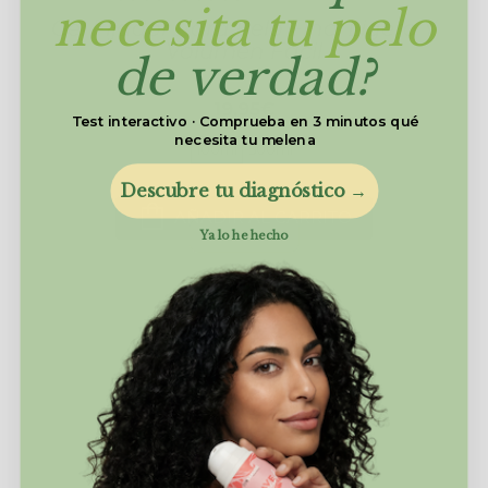
necesita tu pelo
Gel Fijador Para Pelo Fino, Ligero Y
Volumen Fácil
de verdad?
19,95€
Test interactivo · Comprueba en 3 minutos qué
necesita tu melena
100ml
500ml
Descubre tu diagnóstico →
AÑADIR AL CARRITO
Ya lo he hecho