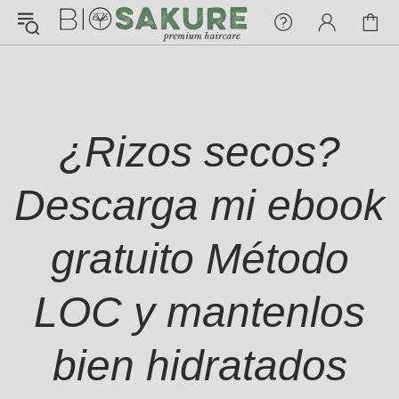
¡Konnichiwa!
¿En qué puedo ayudarte hoy?
Chat with us
¿Rizos secos?
FAQs
View All
Descarga mi ebook
gratuito Método
Pedidos
LOC y mantenlos
Envío y Seguimiento
bien hidratados
Pagos