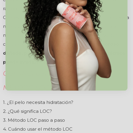
rápido.
Con esta técnica conseguía sellarlo y que se mantuviera
más días hidratado, y que esa sensación aguantara
mínimo 2 días. A día de hoy uso una alternativa que te
contaré al final del ebook.
Si tienes el pelo poroso,
dañado, pierdes la hidratación rápido, esta técnica
puede ayudarte y te la explico paso a paso.
QUE INCLUYE EL EBOOK DEL
MÉTODO LOC
1. ¿El pelo necesita hidratación?
2. ¿Qué significa LOC?
3. Método LOC paso a paso
4. Cuándo usar el método LOC