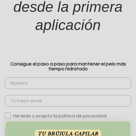
desde la primera
aplicación
Consigue el paso a paso para mantener el pelo más
tiempo hidratado
He leído y acepto la política de privacidad
Quiero recibir descuentos, promociones y
TU BRÚJULA CAPILAR
enterarme de todas las novedades 📖