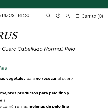
 RIZOS - BLOG
Carrito (0)
RUS
 Cuero Cabelludo Normal, Pelo
ñas
nas vegetales
para
no resecar
el cuero
s
mejores productos para pelo fino y
r a:
uy común en las
melenas de pelo fino