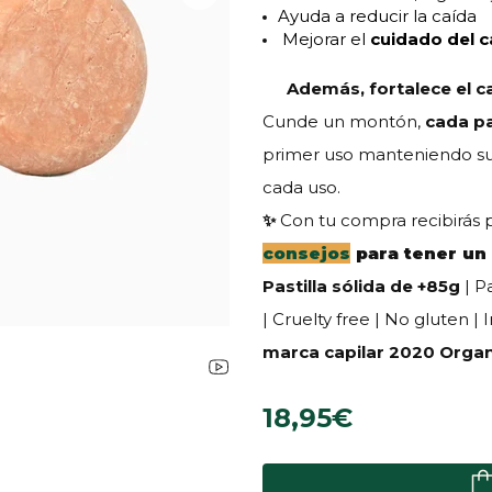
Ayuda a reducir la caída
Mejorar el
cuidado del c
Además, fortalece el ca
Cunde un montón,
cada pa
primer uso manteniendo su fr
cada uso.
✨
Con tu compra recibirás 
consejos
para tener un
Pastilla sólida de +85g
| P
| Cruelty free |
No gluten |
marca capilar 2020 Orga
18,95€