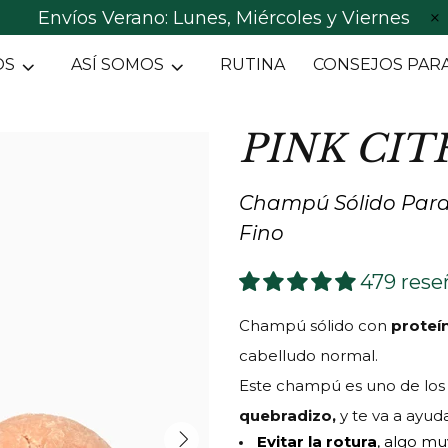
Envíos Verano: Lunes, Miércoles y Viernes
OS
ASÍ SOMOS
RUTINA
CONSEJOS PARA
PINK CIT
Champú Sólido Para
Fino
479 rese
C
hampú sólido con
proteí
cabelludo normal.
Este champú es uno de lo
quebradizo,
y te va a ayuda
Evitar la rotura
, algo m