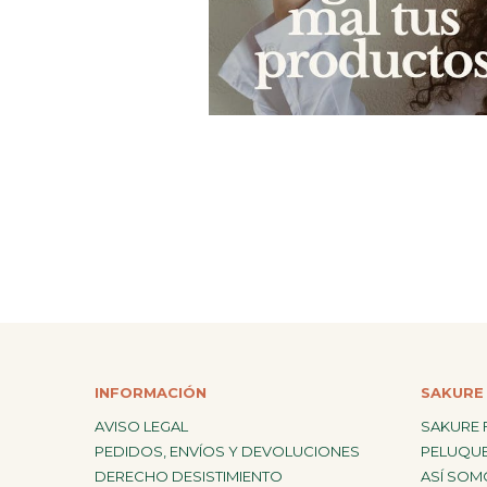
¡Konnichiwa!
¿En qué puedo ayudarte hoy?
Chat with us
FAQs
View All
INFORMACIÓN
SAKURE 
AVISO LEGAL
SAKURE 
PEDIDOS, ENVÍOS Y DEVOLUCIONES
PELUQUE
DERECHO DESISTIMIENTO
ASÍ SOM