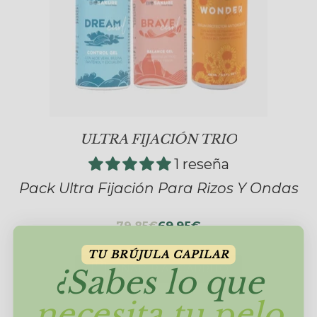
ULTRA FIJACIÓN TRIO
1 reseña
Pack Ultra Fijación Para Rizos Y Ondas
69,95€
79,85€
TU BRÚJULA CAPILAR
AÑADIR AL CARRITO
¿Sabes lo que
necesita tu pelo