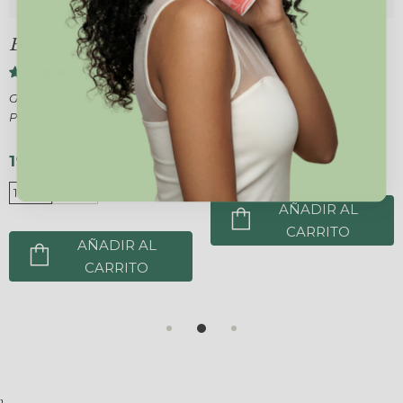
BRAVE CURL GEL
WHITE TROPIC
526 reseñas
483 reseñas
Gel Para Pelo Rizado Con
Champú Sólido Emoliente
Proteína, Más Encogimiento
Para Cuero Cabelludo Seco
19,95€
18,95€
100ml
500ml
AÑADIR AL
CARRITO
AÑADIR AL
CARRITO