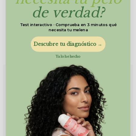
de verdad?
Test interactivo · Comprueba en 3 minutos qué
necesita tu melena
OTROS PRODUCTOS PARA COMPLETAR TU
Descubre tu diagnóstico →
RUTINA
Ya lo he hecho