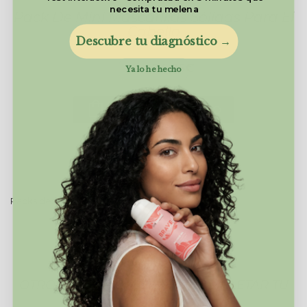
necesita tu melena
Pack De Mini Mascarillas Sólidas Para El
Cabello
Descubre tu diagnóstico →
24,95€
29,95€
Ya lo he hecho
AÑADIR AL CARRITO
Packs descubrimiento
OTROS PRODUCTOS PARA COMPLETAR TU
RUTINA