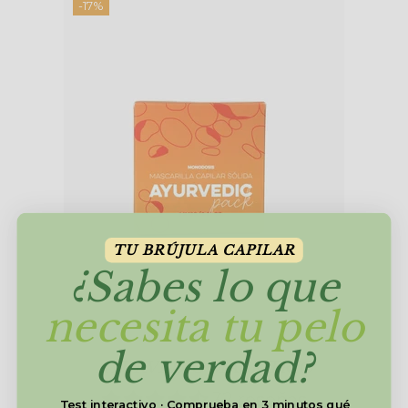
-17%
TU BRÚJULA CAPILAR
¿Sabes lo que
necesita tu pelo
de verdad?
AYURVEDIC MASK TRIO
32 reseñas
Test interactivo · Comprueba en 3 minutos qué