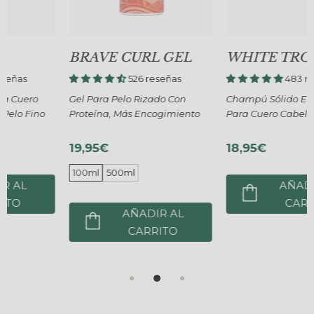
BRAVE CURL GEL
WHITE TROPIC
526 reseñas
483 reseñas
Gel Para Pelo Rizado Con
Champú Sólido Emoliente
Proteína, Más Encogimiento
Para Cuero Cabelludo Seco
19,95€
18,95€
100ml
500ml
AÑADIR AL
CARRITO
AÑADIR AL
CARRITO