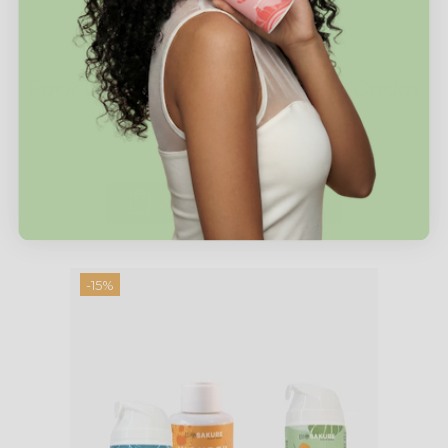
ULTRA FIJACIÓN TRIO
1 reseña
Pack Ultra Fijación Para Rizos Y Ondas
69,95€
79,85€
AÑADIR AL CARRITO
-15%