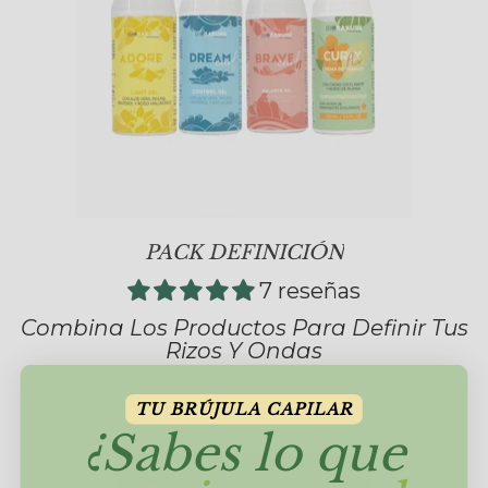
PACK DEFINICIÓN
7 reseñas
Combina Los Productos Para Definir Tus
Rizos Y Ondas
69,95€
79,80€
TU BRÚJULA CAPILAR
¿Sabes lo que
AÑADIR AL CARRITO