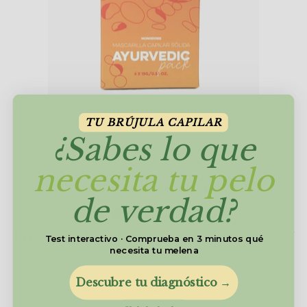
TU BRÚJULA CAPILAR
¿Sabes lo que
necesita tu pelo
AYURVEDIC MASK TRIO
de verdad?
32 reseñas
Pack De Mini Mascarillas Sólidas Para El
Test interactivo · Comprueba en 3 minutos qué
Cabello
necesita tu melena
Descubre tu diagnóstico →
24,95€
29,95€