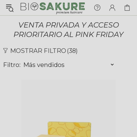
¡Konnichiwa!
¿En qué puedo ayudarte hoy?
VENTA PRIVADA Y ACCESO
PRIORITARIO AL PINK FRIDAY
Chat with us
MOSTRAR FILTRO
(38)
FAQs
View All
Filtro:
Pedidos
Envío y Seguimiento
Pagos