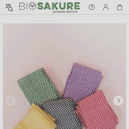
¡Konnichiwa!
¿En qué puedo ayudarte hoy?
Chat with us
FAQs
View All
Pedidos
Envío y Seguimiento
Pagos