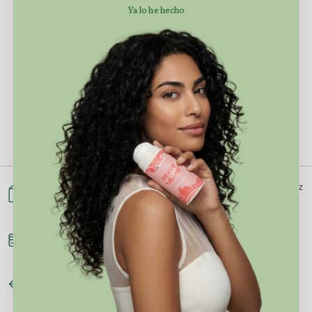
Ya lo he hecho
ENVÍO GRATIS
a partir de 35€ en península. 24/48h una vez
enviado.
COMPRA Y PAGO SEGURO.
Mediante tarjeta de
crédito/débito, PayPal, Amazon Pay, Google Pay y Apple
Pay.
DEVOLUCIONES.
30 días naturales desde la recepción de
tu pedido.