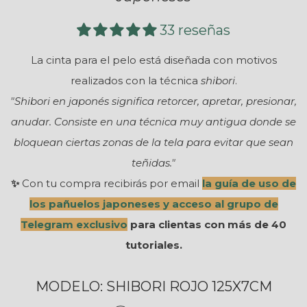
33 reseñas
La cinta para el pelo está diseñada con motivos
realizados con la técnica
shibori
.
"Shibori en japonés significa retorcer, apretar, presionar,
anudar. Consiste en una técnica muy antigua donde se
bloquean
ciertas zonas de la tela para evitar que sean
teñidas."
✨
Con tu compra recibirás por email
la guía de uso de
los pañuelos japoneses y acceso al grupo de
Telegram exclusivo
para clientas con más de 40
tutoriales.
MODELO:
SHIBORI ROJO 125X7CM