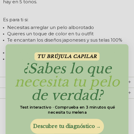
hay en 5 tonos.
Es para ti si:
Necesitas arreglar un pelo alborotado
Quieres un toque de color en tu outfit
Te encantan los diseños japoneses y sus telas 100%
algodón
Buscas pañuelos hechos 100% en España, a mano
TU BRÚJULA CAPILAR
Apto para todo tipo de cabello
¿Sabes lo que
necesita tu pelo
DETALLES
de verdad?
CUIDADOS
Test interactivo · Comprueba en 3 minutos qué
necesita tu melena
Descubre tu diagnóstico →