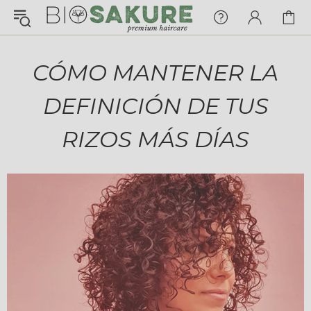
¡Konnichiwa!
¿En qué puedo ayudarte hoy?
CÓMO MANTENER LA
Chat with us
DEFINICIÓN DE TUS
FAQs
View All
RIZOS MÁS DÍAS
Pedidos
Envío y Seguimiento
Pagos