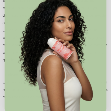
Esta técnica es ideal para melenas con múltiples
patrones de rizos, para ondas que requieren mayor
definición y para la etapa de transición, ya que te ayuda
a entrenar el rizo.
Divide el pelo en capas y recoge el resto. Toma un
pequeño mechón, aplica producto de peinado y gira el
pelo con los dedos dándole una vuelta desde la raíz a la
punta. Así por todo el cabello
o solo en las zonas en las
que le cueste rizarse.
- Peines de definición:
Utiliza un peine con púas más juntas para obtener rizos
más pequeños y apretados, o más separadas entre ellas
para rizos más gorditos y volumen.