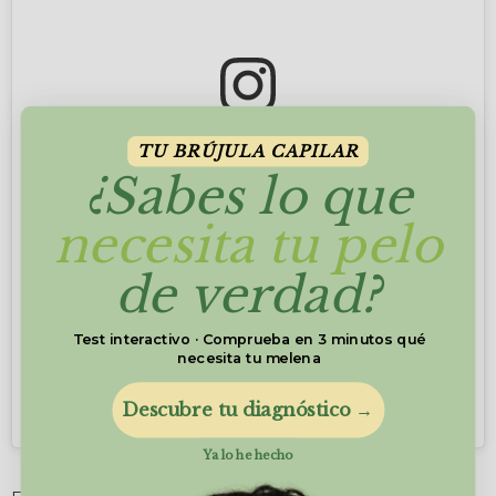
View this post on Instagram
TU BRÚJULA CAPILAR
¿Sabes lo que
necesita tu pelo
de verdad?
Test interactivo · Comprueba en 3 minutos qué
necesita tu melena
Descubre tu diagnóstico →
Una publicación compartida de CRIS | PELO RIZADO Y ONDULA
Ya lo he hecho