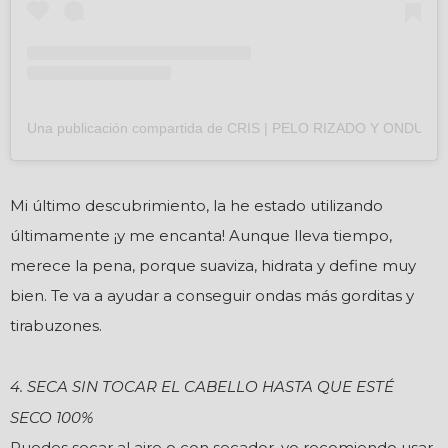
Una publicación compartida de CRIS | PELO RIZADO Y ONDULA
Mi último descubrimiento, la he estado utilizando
últimamente ¡y me encanta! Aunque lleva tiempo,
merece la pena, porque suaviza, hidrata y define muy
bien. Te va a ayudar a conseguir ondas más gorditas y
tirabuzones.
4. SECA SIN TOCAR EL CABELLO HASTA QUE ESTÉ
SECO 100%
Puedes secar al aire o con secador, yo recomiendo usar