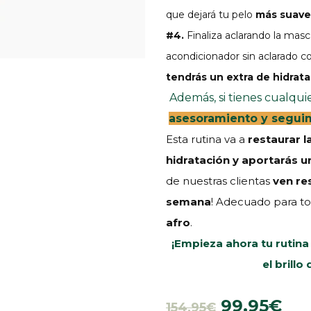
que dejará tu pelo
más suave 
#4.
Finaliza aclarando la masca
acondicionador sin aclarado c
tendrás un extra de hidrata
Además, si tienes cualqui
asesoramiento y seguim
Esta rutina va a
restaurar l
hidratación y aportarás un
de nuestras clientas
ven re
semana
! Adecuado para to
afro
.
¡Empieza ahora tu rutina 
el brill
99,95€
154,95€