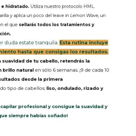
e hidratado.
Utiliza nuestro protocolo HML.
rilla y aplica un poco del leave in
Lemon Wave
, un
on el que
sellarás todos los tratamientos y
ción.
er duda estate tranquila.
Esta rutina incluye
iento hasta que consigas los resultados.
a suavidad de tu cabello, retendrás la
 brillo natural
en sólo 6 semanas. ¡9 de cada 10
sultados desde la primera
do tipo de cabellos;
liso, ondulado, rizado y
capilar profesional y c
onsigue la suavidad y
o que siempre habías soñado!