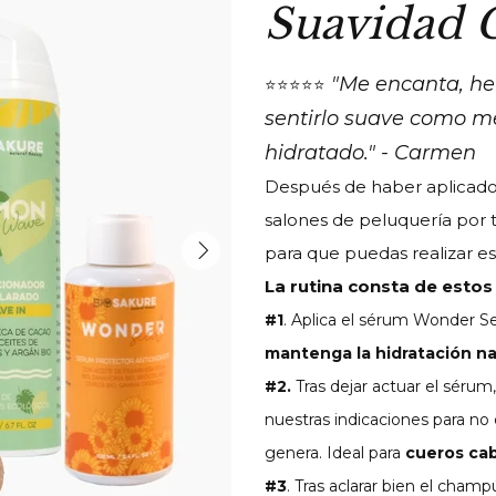
Suavidad C
"Me encanta, he
⭐⭐⭐⭐⭐
sentirlo suave como 
hidratado." - Carmen
Después de haber aplicado 
salones de peluquería por t
para que puedas realizar es
La rutina consta de estos 
#1
. Aplica el sérum Wonder S
mantenga la hidratación nat
#2.
Tras dejar actuar el sérum
nuestras indicaciones para no
genera. Ideal para
cueros ca
#3
. Tras aclarar bien el champú