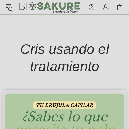
¡Konnichiwa!
¿En qué puedo ayudarte hoy?
Chat with us
Cris usando el
FAQs
View All
tratamiento
Pedidos
Envío y Seguimiento
TU BRÚJULA CAPILAR
¿Sabes lo que
Pagos