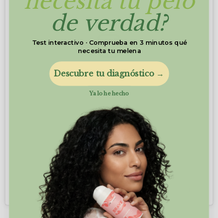
necesita tu pelo
de verdad?
Test interactivo · Comprueba en 3 minutos qué
necesita tu melena
Ver esta publicación en Instagram
Descubre tu diagnóstico →
Ya lo he hecho
Una publicación compartida de Bio Sakure | Expertas en rizos y 