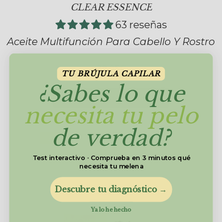
CLEAR ESSENCE
63 reseñas
Aceite Multifunción Para Cabello Y Rostro
29,95€
TU BRÚJULA CAPILAR
¿Sabes lo que
AÑADIR AL CARRITO
necesita tu pelo
de verdad?
-15%
Test interactivo · Comprueba en 3 minutos qué
necesita tu melena
Descubre tu diagnóstico →
Ya lo he hecho