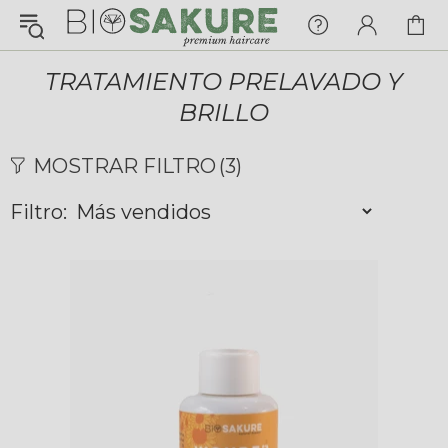
¡Konnichiwa!
¿En qué puedo ayudarte hoy?
TRATAMIENTO PRELAVADO Y
BRILLO
Chat with us
MOSTRAR FILTRO
(3)
FAQs
View All
Filtro:
Pedidos
Envío y Seguimiento
Pagos