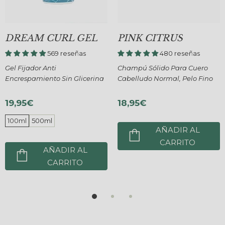
BRAVE CURL GEL
WHITE TROPIC
526 reseñas
483 reseñas
ro
Gel Para Pelo Rizado Con
Champú Sólido Emolient
ino
Proteína, Más Encogimiento
Para Cuero Cabelludo Se
19,95€
18,95€
100ml
500ml
AÑADIR AL
CARRITO
AÑADIR AL
CARRITO