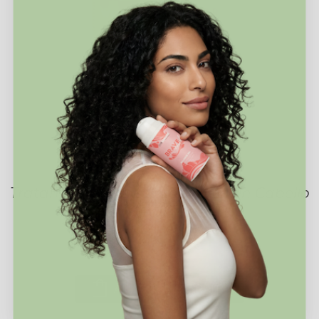
EXTRA BRILLO DUO
Tratamiento Pre Lavado Para Un Cabello
Suave E Hidratado
59,95€
69,90€
AÑADIR AL CARRITO