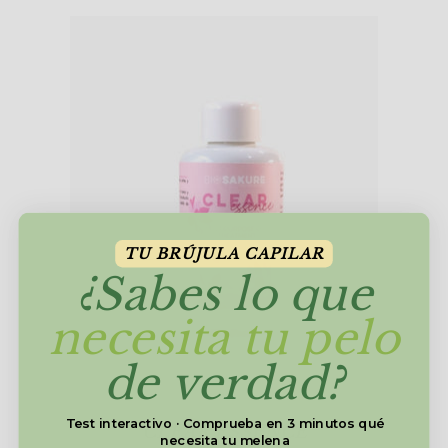
TU BRÚJULA CAPILAR
¿Sabes lo que
necesita tu pelo
de verdad?
Test interactivo · Comprueba en 3 minutos qué
CLEAR ESSENCE
necesita tu melena