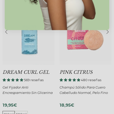
PINK CITRUS
BRAVE CURL GEL
480 reseñas
526 reseñas
Champú Sólido Para Cuero
Gel Para Pelo Rizado Con
na
Cabelludo Normal, Pelo Fino
Proteína, Más Encogimiento
18,95€
19,95€