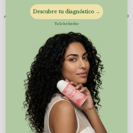
63 reseñas
Descubre tu diagnóstico →
Aceite Multifunción Para Cabello Y Rostro
Ya lo he hecho
29,95€
AÑADIR AL CARRITO
OTROS PRODUCTOS PARA COMPLETAR TU
RUTINA