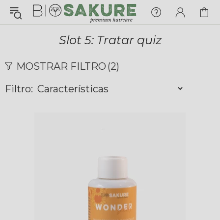
¡Konnichiwa!
¿En qué puedo ayudarte hoy?
Slot 5: Tratar quiz
Chat with us
MOSTRAR FILTRO
(2)
Filtro:
FAQs
View All
Pedidos
Envío y Seguimiento
Pagos