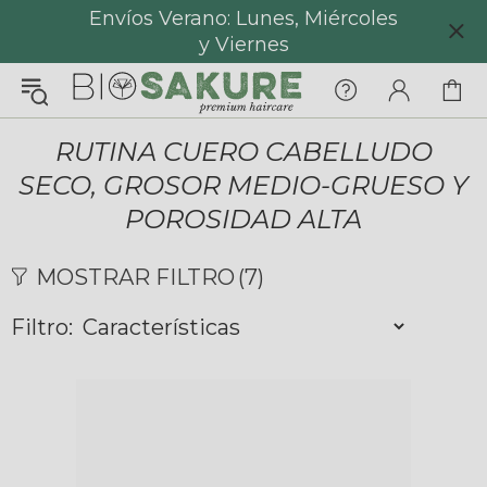
Envíos Verano: Lunes, Miércoles
y Viernes
¡Konnichiwa!
¿En qué puedo ayudarte hoy?
Chat with us
RUTINA CUERO CABELLUDO
SECO, GROSOR MEDIO-GRUESO Y
FAQs
View All
POROSIDAD ALTA
MOSTRAR FILTRO
(7)
Filtro:
Pedidos
Envío y Seguimiento
Pagos