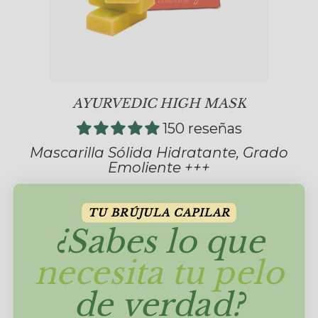
AYURVEDIC HIGH MASK
150 reseñas
Mascarilla Sólida Hidratante, Grado
Emoliente +++
27,95€
TU BRÚJULA CAPILAR
¿Sabes lo que
AÑADIR AL CARRITO
necesita tu pelo
de verdad?