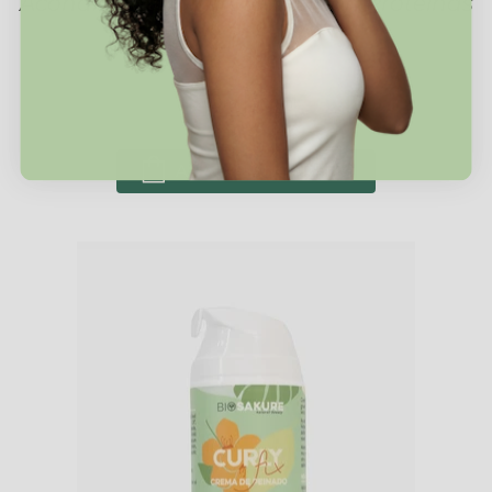
Acondicionador Profundo Con Proteínas
35,95€
200ml
500ml
AÑADIR AL CARRITO