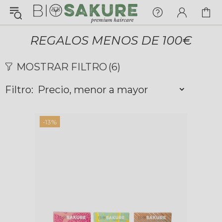
¡Konnichiwa!
¿En qué puedo ayudarte hoy?
REGALOS MENOS DE 100€
Chat with us
MOSTRAR FILTRO
(6)
Filtro:
FAQs
View All
-13%
Pedidos
Envío y Seguimiento
Pagos