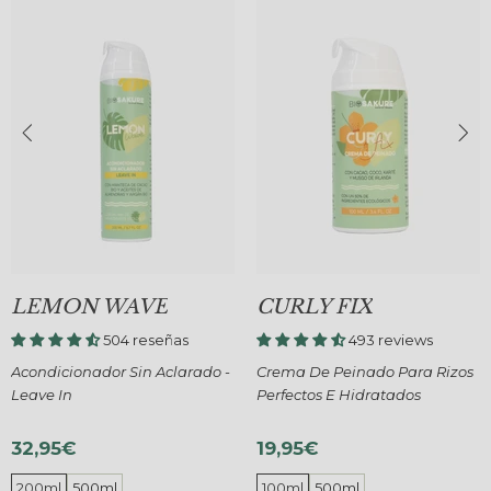
LEMON WAVE
CURLY FIX
504 reseñas
493 reviews
Acondicionador Sin Aclarado -
Crema De Peinado Para Rizos
Leave In
Perfectos E Hidratados
32,95€
19,95€
200ml
500ml
100ml
500ml