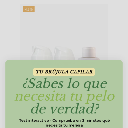
-13%
TU BRÚJULA CAPILAR
¿Sabes lo que
necesita tu pelo
de verdad?
Test interactivo · Comprueba en 3 minutos qué
ULTRA FIJACIÓN TRIO
necesita tu melena