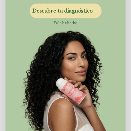
1 reseña
Descubre tu diagnóstico →
Pack Ultra Fijación Para Rizos Y Ondas
Ya lo he hecho
69,95€
79,85€
AÑADIR AL CARRITO
-13%