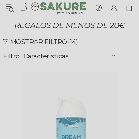
¡Konnichiwa!
¿En qué puedo ayudarte hoy?
REGALOS DE MENOS DE 20€
Chat with us
MOSTRAR FILTRO
(14)
Filtro:
FAQs
View All
Pedidos
Envío y Seguimiento
Pagos