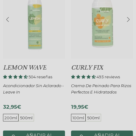
LEMON WAVE
CURLY FIX
504 reseñas
493 reviews
Acondicionador Sin Aclarado -
Crema De Peinado Para Rizos
Leave In
Perfectos E Hidratados
32,95€
19,95€
200ml
500ml
100ml
500ml
AÑADIR AL
AÑADIR AL