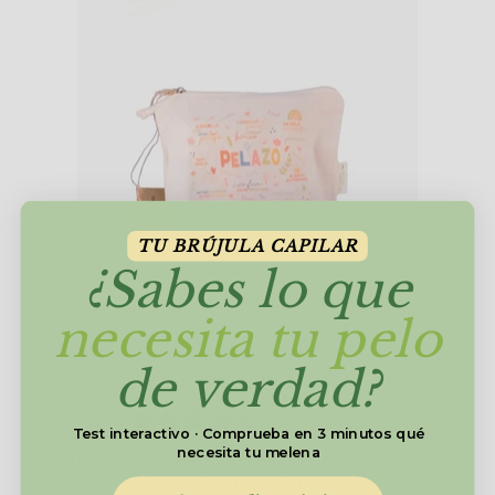
TU BRÚJULA CAPILAR
¿Sabes lo que
necesita tu pelo
de verdad?
NECESER PELAZO
3 reseñas
Test interactivo · Comprueba en 3 minutos qué
necesita tu melena
Transporta Todos Tus Favoritos, 100%
Algodón Orgánico