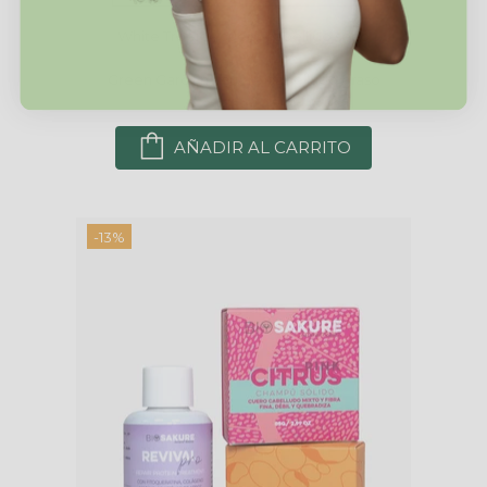
White Tropic - cuero cabellido seco
Green Garden - cuero cabelludo graso
AÑADIR AL CARRITO
-13%