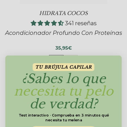
HIDRATA COCOS
341 reseñas
Acondicionador Profundo Con Proteínas
35,95€
200ml
500ml
TU BRÚJULA CAPILAR
¿Sabes lo que
AÑADIR AL CARRITO
necesita tu pelo
de verdad?
-12%
Test interactivo · Comprueba en 3 minutos qué
necesita tu melena