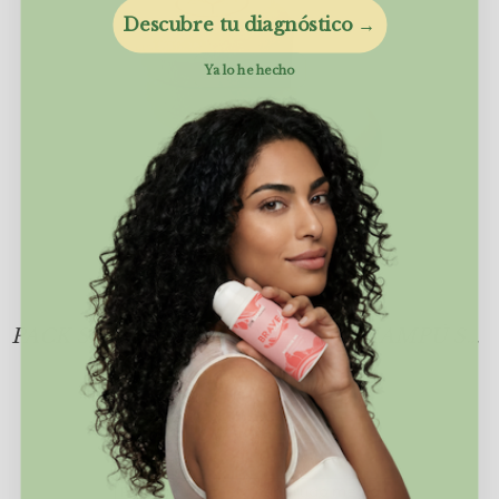
Descubre tu diagnóstico →
Ya lo he hecho
PACK SAKURITA: JABONERA + CHAMPÚ SÓLIDO
24 reseñas
31,95€
35,90€
Pink Citrus - cuero cabelludo medio