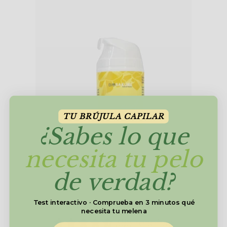
TU BRÚJULA CAPILAR
¿Sabes lo que
necesita tu pelo
de verdad?
Test interactivo · Comprueba en 3 minutos qué
ADORE CURL GEL
necesita tu melena
385 reseñas