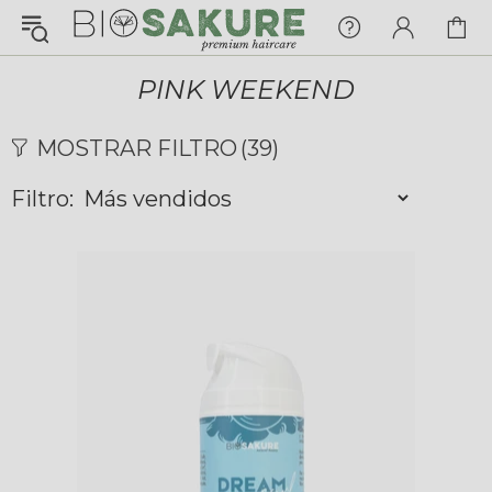
¡Konnichiwa!
¿En qué puedo ayudarte hoy?
PINK WEEKEND
Chat with us
MOSTRAR FILTRO
(39)
Filtro:
FAQs
View All
Pedidos
Envío y Seguimiento
Pagos