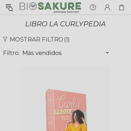
¡Konnichiwa!
¿En qué puedo ayudarte hoy?
LIBRO LA CURLYPEDIA
Chat with us
MOSTRAR FILTRO
(1)
Filtro:
FAQs
View All
Pedidos
Envío y Seguimiento
Pagos