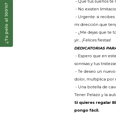
- Que tus sueños te ll
¿Tu pelo al 100%?
- No existen limitaci
- Urgente: si recibes
mi dirección que teng
- ¿Me dejas que te to
yir... ¡Felices fiestas!
DEDICATORIAS PAR
- Espero que en este
sonrisas y tus triste
- Te deseo un nuevo 
dolor, multiplica por 
- Una botella de cava
Tener Pelazo y la aut
Si quieres regalar 
pongo fácil.