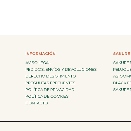
¡Konnichiwa!
¿En qué puedo ayudarte hoy?
Chat with us
FAQs
View All
INFORMACIÓN
SAKURE 
AVISO LEGAL
SAKURE 
PEDIDOS, ENVÍOS Y DEVOLUCIONES
PELUQUE
DERECHO DESISTIMIENTO
ASÍ SOM
Pedidos
PREGUNTAS FRECUENTES
BLACK F
POLÍTICA DE PRIVACIDAD
SAKURE 
POLÍTICA DE COOKIES
Envío y Seguimiento
CONTACTO
Pagos