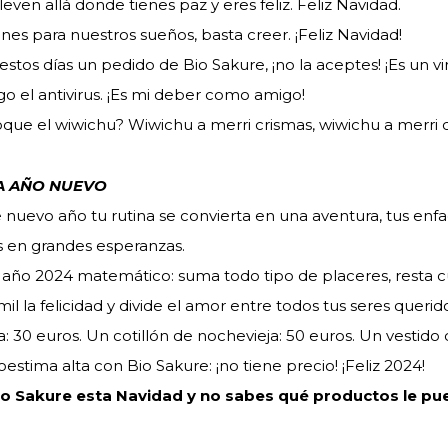
even allá donde tienes paz y eres feliz. Feliz Navidad.
ones para nuestros sueños, basta creer. ¡Feliz Navidad!
 estos días un pedido de Bio Sakure, ¡no la aceptes! ¡Es un v
o el antivirus. ¡Es mi deber como amigo!
que el wiwichu? Wiwichu a merri crismas, wiwichu a merri cr
A AÑO NUEVO
 nuevo año tu rutina se convierta en una aventura, tus en
zas en grandes esperanzas.
año 2024 matemático: suma todo tipo de placeres, resta cu
mil la felicidad y divide el amor entre todos tus seres querido
: 30 euros. Un cotillón de nochevieja: 50 euros. Un vestido d
oestima alta con Bio Sakure: ¡no tiene precio! ¡Feliz 2024!
Bio Sakure esta Navidad y no sabes qué productos le pued