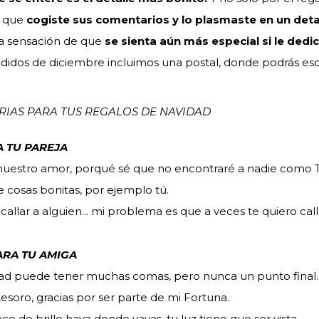
, que
cogiste sus comentarios y lo plasmaste en un detal
la sensación de que
se sienta aún más especial si le dedi
didos de diciembre incluimos una postal, donde podrás escr
RIAS PARA TUS REGALOS DE NAVIDAD
A TU PAREJA
nuestro amor, porqué sé que no encontraré a nadie como 
de cosas bonitas, por ejemplo tú.
llar a alguien... mi problema es que a veces te quiero cal
ARA TU AMIGA
tad puede tener muchas comas, pero nunca un punto final.
tesoro, gracias por ser parte de mi Fortuna.
o de brillo haya donde vayas, tu luz tiene que ser vista.