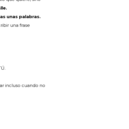
le.
cas unas palabras.
ibir una frase
TÚ.
lar incluso cuando no