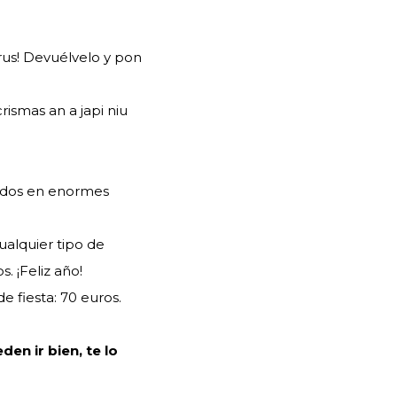
irus! Devuélvelo y pon
ismas an a japi niu
fados en enormes
alquier tipo de
s. ¡Feliz año!
e fiesta: 70 euros.
en ir bien, te lo