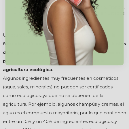
principalmente
producto biológico lo usan en Alemania, Francia..
producto orgánico se suele usar más en Estados
Unidos, Reino Unido...
Un cosmético puede considerarse
"BIO" cuando la
fórmula está compuesta por un 95% de ingredientes
de origen vegetal y de todos esos ingredientes en
peso un mínimo de 10% debe provenir de la
agricultura ecológica
.
Algunos ingredientes muy frecuentes en cosméticos
(agua, sales, minerales) no pueden ser certificados
como ecológicos, ya que no se obtienen de la
agricultura. Por ejemplo, algunos champús y cremas, el
agua es el compuesto mayoritario, por lo que contienen
entre un 10% y un 40% de ingredientes ecológicos, y