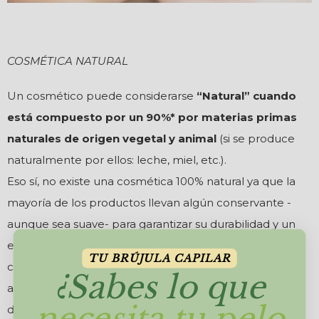
COSMÉTICA NATURAL
Un cosmético puede considerarse
“Natural” cuando
está compuesto por un 90%* por materias primas
naturales de origen vegetal y animal
(si se produce
naturalmente por ellos: leche, miel, etc.).
Eso sí, no existe una cosmética 100% natural ya que la
mayoría de los productos llevan algún conservante -
aunque sea suave- para garantizar su durabilidad y un
emulsionante en el caso de cremas. En todo caso, la
TU BRÚJULA CAPILAR
cantidad de sustancias químicas o sintéticas que se
¿Sabes lo que
añaden –como vemos, por pura necesidad- es menor
necesita tu pelo
de un 10% de la composición final del producto.