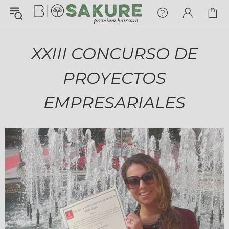
¡Konnichiwa!
¿En qué puedo ayudarte hoy?
XXIII CONCURSO DE
Chat with us
PROYECTOS
FAQs
View All
EMPRESARIALES
Pedidos
Envío y Seguimiento
Pagos