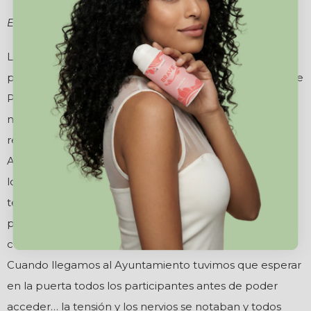
ENTREGA DE PREMIOS
La semana pasada nos comunicaron que la entrega de
premios se haría el lunes 14 de diciembre en el Salón de
Plenos del Ayuntamiento y que hasta el mismo
momento del acto nadie salvo el jurado conocía la
relación de proyectos premiados.
Al final éramos 42 proyectos valorados y la cuantía de
los premios eran desde 11.000 a 4.000€. Nosotros
teníamos la ilusión de que nos tocase alguno de los
premios, pero también éramos conscientes de que la
competencia era alta.
Cuando llegamos al Ayuntamiento tuvimos que esperar
en la puerta todos los participantes antes de poder
acceder… la tensión y los nervios se notaban y todos