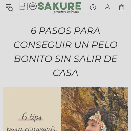
¡Konnichiwa!
¿En qué puedo ayudarte hoy?
6 PASOS PARA
Chat with us
CONSEGUIR UN PELO
FAQs
View All
BONITO SIN SALIR DE
CASA
Pedidos
Envío y Seguimiento
Pagos