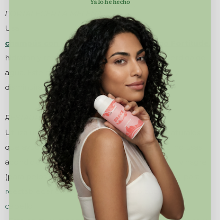
Ya lo he hecho
FORTALECER LA MELENA
Usa
champús con queratina o pantenol como Fortitude
,
hidratan y recubren la cutícula, evitando la perdida de
agua. Este en concreto fortalecerá el cabello y
disminuirá la caída de cabello.
RESTAURAR EL PH
Utiliza un acondicionador con ingredientes naturales
que ayudan a regular y dar brillo al cabello, si no usas
acondicionador, hazte una solución de agua + vinagre
(para pelos oscuros) o limón (para pelos rubios) para
reestablecer el pH de nuestro cuero cabelludo y
cabello