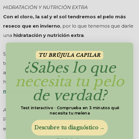
HIDRATACIÓN Y NUTRICIÓN EXTRA
Con el cloro, la sal y el sol tendremos el pelo más
reseco que en invierno
, por lo que tenemos que darle
una
hidratación y nutrición extra
.
Si no hidratas bien tu melena perderá brillo, se secará y
TU BRÚJULA CAPILAR
¿Sabes lo que
tendrás puntas abiertas. Para reparar la sequedad y
agresiones del sol, sal y cloro necesitamos una
necesita tu pelo
hidratación máxima, usaremos
de verdad?
mascarillas muy hidrantes como Hidrata cocos
.
Test interactivo · Comprueba en 3 minutos qué
ADIÓS PUNTAS ABIERTAS
necesita tu melena
Para nutrir y reparar las puntas abiertas podemos usar
Descubre tu diagnóstico →
el Aceite de Argán 100% puro y de cultivo biológico.